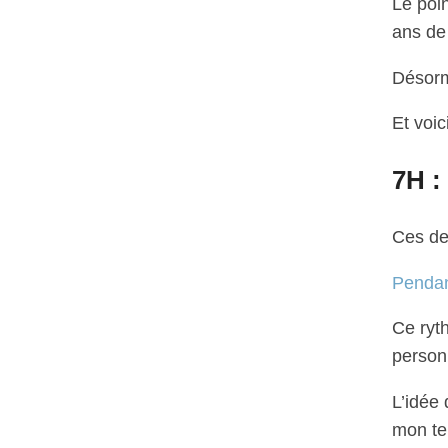
Le poi
ans de
Désorm
Et voic
7H :
Ces de
Pendan
Ce ryth
personn
L’idée 
mon tem