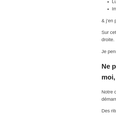
L
I
& j’en 
Sur cet
droite.
Je pen
Ne p
moi,
Notre 
démarr
Des rit