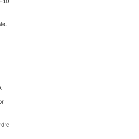
 +10
le.
.
or
rdre