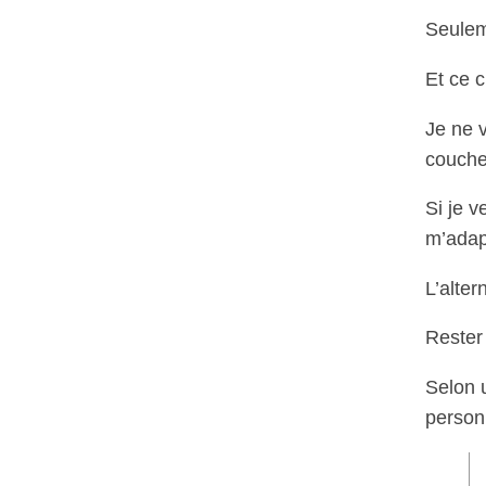
Seuleme
Et ce c
Je ne 
coucher
Si je v
m’adap
L’alter
Rester
Selon
person