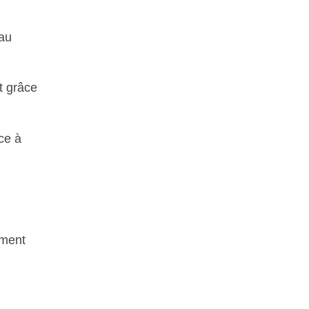
 au
t grâce
ce à
ement