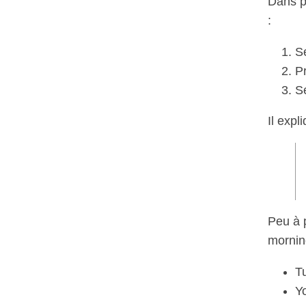
Dans pl
:
S
P
Se
Il expli
Peu à p
mornin
T
Y