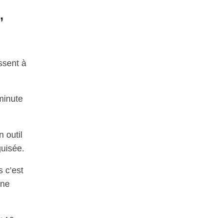
,
ssent à
minute
 outil
guisée.
s c’est
nne