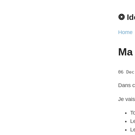
❂ Id
Home
Ma 
06 Dec
Dans c
Je vais
To
L
L