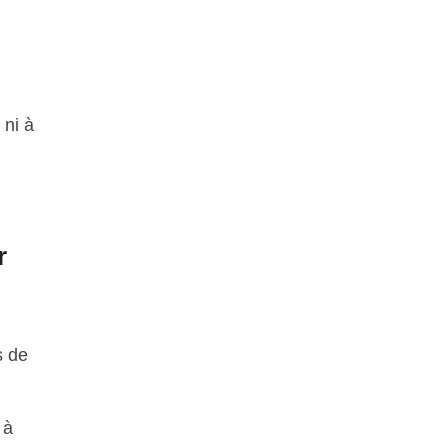
 ni à
.
r
s de
 à