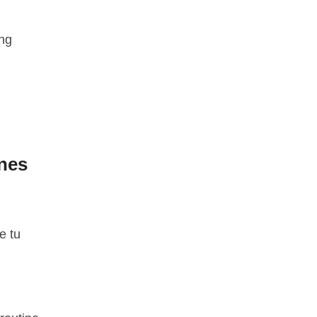
ing
ines
e tu