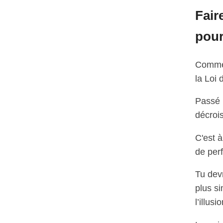
Fair
pour
Comme 
la Loi
Passé 
décroi
C'est à
de per
Tu devr
plus s
l’illus