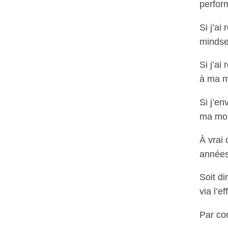
perfor
Si j’a
mindse
Si j’ai
à ma m
Si j’en
ma mor
À vrai
années
Soit di
via l’
Par co