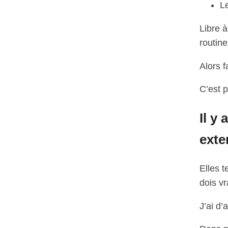
Le
Libre 
routine
Alors f
C’est p
Il y
exte
Elles t
dois vr
J’ai d’