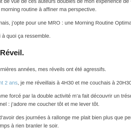
nt de vue de ces auteurs doublés de mon expérience de
 morning routine à affiner ma perspective.
ais, j’opte pour une MRO : une Morning Routine Optima
i à quoi ça ressemble.
 Réveil.
rnières années, mes réveils ont été agressifs.
t 2 ans
, je me réveillais à 4H30 et me couchais à 20H30
me forcé par la double activité m’a fait découvrir un trés
el : j’adore me coucher tôt et me lever tôt.
d’avoir des journées à rallonge me plait bien plus que pe
ps à rien branler le soir.