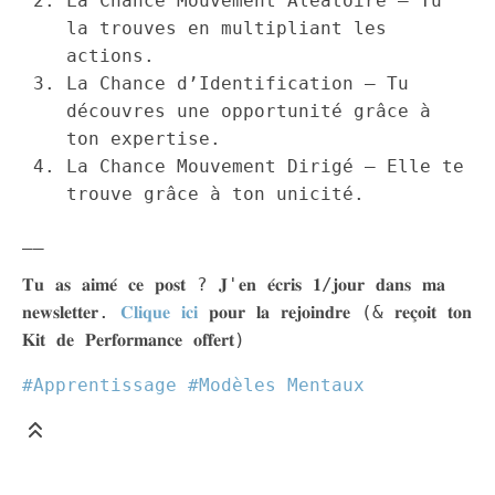
La Chance Mouvement Aléatoire — Tu
la trouves en multipliant les
actions.
La Chance d’Identification — Tu
découvres une opportunité grâce à
ton expertise.
La Chance Mouvement Dirigé — Elle te
trouve grâce à ton unicité.
__
𝐓𝐮 𝐚𝐬 𝐚𝐢𝐦𝐞́ 𝐜𝐞 𝐩𝐨𝐬𝐭 ? 𝐉'𝐞𝐧 𝐞́𝐜𝐫𝐢𝐬 𝟏/𝐣𝐨𝐮𝐫 𝐝𝐚𝐧𝐬 𝐦𝐚
𝐧𝐞𝐰𝐬𝐥𝐞𝐭𝐭𝐞𝐫.
𝐂𝐥𝐢𝐪𝐮𝐞 𝐢𝐜𝐢
𝐩𝐨𝐮𝐫 𝐥𝐚 𝐫𝐞𝐣𝐨𝐢𝐧𝐝𝐫𝐞 (& 𝐫𝐞𝐜̧𝐨𝐢𝐭 𝐭𝐨𝐧
𝐊𝐢𝐭 𝐝𝐞 𝐏𝐞𝐫𝐟𝐨𝐫𝐦𝐚𝐧𝐜𝐞 𝐨𝐟𝐟𝐞𝐫𝐭)
#Apprentissage
#Modèles Mentaux