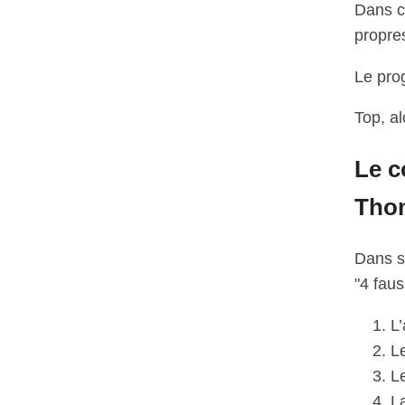
Dans ce
propres
Le pro
Top, al
Le c
Thom
Dans s
"4 faus
L’
L
Le
La