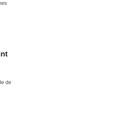
 mes
int
le de