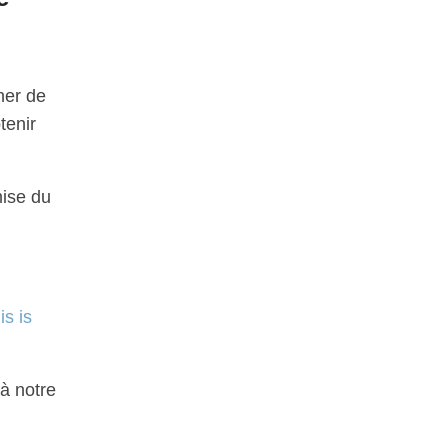
her de
tenir
mise du
is is
à notre