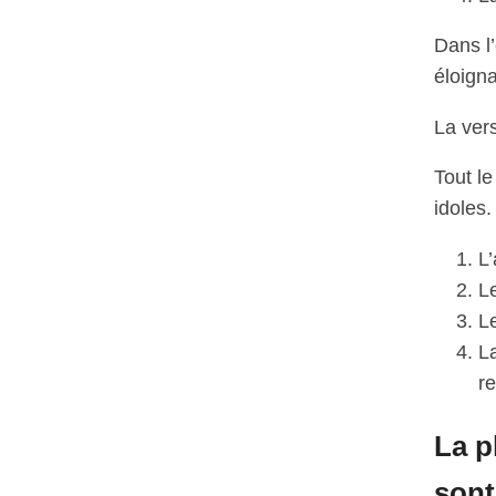
Dans l’
éloigna
La vers
Tout le
idoles.
L’
Le
Le
La
r
La p
sont