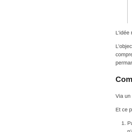
L’idée 
L’objec
compren
perman
Comm
Via un 
Et ce p
Pa
n’