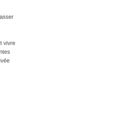
passer
s
t vivre
ntes
tivée