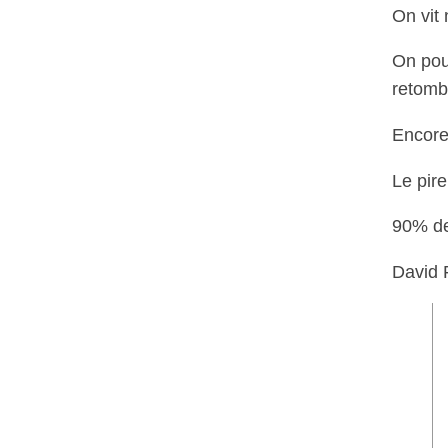
On vit 
On pou
retomb
Encore,
Le pire
90% des
David F