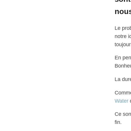
nous
Le pro
notre i
toujou
En pen
Bonheu
La dure
Comme 
Water
d
Ce sont
fin.