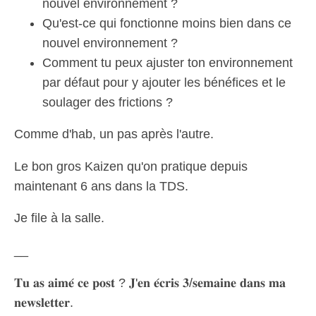
nouvel environnement ?
Qu'est-ce qui fonctionne moins bien dans ce
nouvel environnement ?
Comment tu peux ajuster ton environnement
par défaut pour y ajouter les bénéfices et le
soulager des frictions ?
Comme d'hab, un pas après l'autre.
Le bon gros Kaizen qu'on pratique depuis
maintenant 6 ans dans la TDS.
Je file à la salle.
__
𝐓𝐮 𝐚𝐬 𝐚𝐢𝐦𝐞́ 𝐜𝐞 𝐩𝐨𝐬𝐭 ? 𝐉'𝐞𝐧 𝐞́𝐜𝐫𝐢𝐬 𝟑/𝐬𝐞𝐦𝐚𝐢𝐧𝐞 𝐝𝐚𝐧𝐬 𝐦𝐚
𝐧𝐞𝐰𝐬𝐥𝐞𝐭𝐭𝐞𝐫.